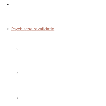
Home
Psychische revalidatie
Voor wie?
Wat doen we?
Hoe gaan we tewerk?